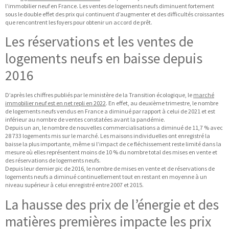
l’immobilier neuf en France. Les ventes de logements neufs diminuent fortement
sous le double effet des prix qui continuent d’augmenter et des difficultés croissantes
que rencontrent les foyers pour obtenir un accord de prêt.
Les réservations et les ventes de
logements neufs en baisse depuis
2016
D’après les chiffres publiés par le ministère de la Transition écologique, le
marché
immobilier neuf est en net repli en 2022
. En effet, au deuxième trimestre, le nombre
de logements neufs vendus en France a diminué par rapport à celui de 2021 et est
inférieur au nombre de ventes constatées avant la pandémie.
Depuis un an, le nombre de nouvelles commercialisations a diminué de 11,7 % avec
28 733 logements mis sur le marché. Les maisons individuelles ont enregistré la
baisse la plus importante, même si l’impact de ce fléchissement reste limité dans la
mesure où elles représentent moins de 10 % du nombre total des mises en vente et
des réservations de logements neufs.
Depuis leur dernier pic de 2016, le nombre de mises en vente et de réservations de
logements neufs a diminué continuellement tout en restant en moyenne à un
niveau supérieur à celui enregistré entre 2007 et 2015.
La hausse des prix de l’énergie et des
matières premières impacte les prix