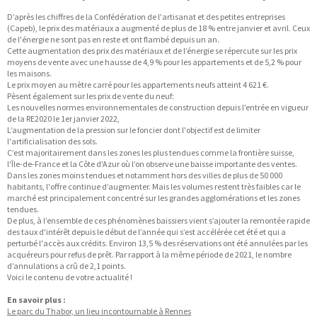
D’après les chiffres de la Confédération de l'artisanat et des petites entreprises
(Capeb), le prix des matériaux a augmenté de plus de 18 % entre janvier et avril. Ceux
de l'énergie ne sont pas en reste et ont flambé depuis un an.
Cette augmentation des prix des matériaux et de l’énergie se répercute sur les prix
moyens de vente avec une hausse de 4,9 % pour les appartements et de 5,2 % pour
les maisons.
Le prix moyen au mètre carré pour les appartements neufs atteint 4 621 €.
Pèsent également sur les prix de vente du neuf:
Les nouvelles normes environnementales de construction depuis l’entrée en vigueur
de la RE2020 le 1er janvier 2022,
L’augmentation de la pression sur le foncier dont l'objectif est de limiter
l'artificialisation des sols.
C’est majoritairement dans les zones les plus tendues comme la frontière suisse,
l'Île-de-France et la Côte d'Azur où l’on observe une baisse importante des ventes.
Dans les zones moins tendues et notamment hors des villes de plus de 50 000
habitants, l'offre continue d’augmenter. Mais les volumes restent très faibles car le
marché est principalement concentré sur les grandes agglomérations et les zones
tendues.
De plus, à l’ensemble de ces phénomènes baissiers vient s’ajouter la remontée rapide
des taux d'intérêt depuis le début de l’année qui s’est accélérée cet été et qui a
perturbé l'accès aux crédits. Environ 13,5 % des réservations ont été annulées par les
acquéreurs pour refus de prêt. Par rapport à la même période de 2021, le nombre
d’annulations a crû de 2,1 points.
Voici le contenu de votre actualité !
En savoir plus :
Le parc du Thabor, un lieu incontournable à Rennes