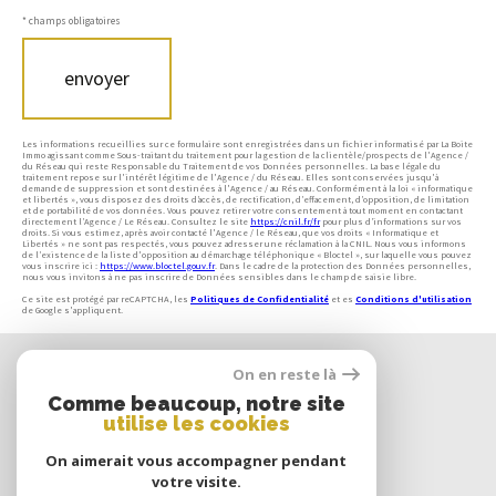
* champs obligatoires
envoyer
Les informations recueillies sur ce formulaire sont enregistrées dans un fichier informatisé par La Boite
Immo agissant comme Sous-traitant du traitement pour la gestion de la clientèle/prospects de l'Agence /
du Réseau qui reste Responsable du Traitement de vos Données personnelles. La base légale du
traitement repose sur l'intérêt légitime de l'Agence / du Réseau. Elles sont conservées jusqu'à
demande de suppression et sont destinées à l'Agence / au Réseau. Conformément à la loi « informatique
et libertés », vous disposez des droits d’accès, de rectification, d’effacement, d’opposition, de limitation
et de portabilité de vos données. Vous pouvez retirer votre consentement à tout moment en contactant
directement l’Agence / Le Réseau. Consultez le site
https://cnil.fr/fr
pour plus d’informations sur vos
droits. Si vous estimez, après avoir contacté l'Agence / le Réseau, que vos droits « Informatique et
Libertés » ne sont pas respectés, vous pouvez adresser une réclamation à la CNIL. Nous vous informons
de l’existence de la liste d'opposition au démarchage téléphonique « Bloctel », sur laquelle vous pouvez
vous inscrire ici :
https://www.bloctel.gouv.fr
. Dans le cadre de la protection des Données personnelles,
nous vous invitons à ne pas inscrire de Données sensibles dans le champ de saisie libre.
Ce site est protégé par reCAPTCHA, les
Politiques de Confidentialité
et es
Conditions d'utilisation
de Google s'appliquent.
Nous
On en reste là
SUIVRE
Comme beaucoup, notre site
utilise les cookies
On aimerait vous accompagner pendant
votre visite.
Nous