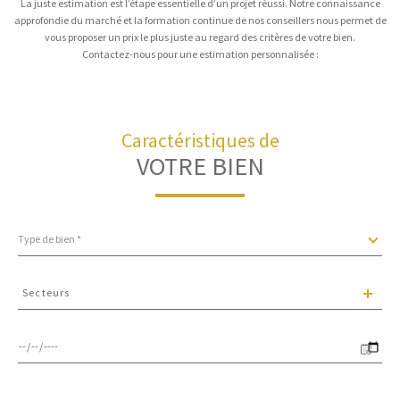
La juste estimation est l’étape essentielle d’un projet réussi. Notre connaissance
approfondie du marché et la formation continue de nos conseillers nous permet de
vous proposer un prix le plus juste au regard des critères de votre bien.
Contactez-nous pour une estimation personnalisée :
Caractéristiques de
VOTRE BIEN
Type
Type de bien *
de
bien
*
Secteurs
Secteurs
Date
de
disponibilité