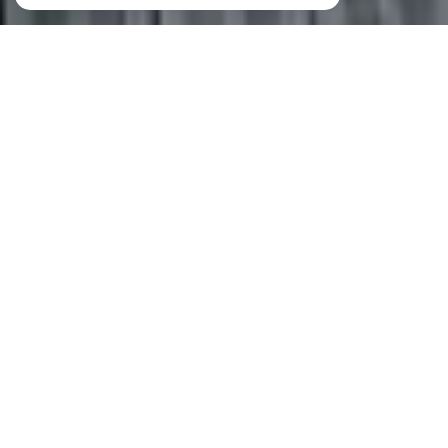
PGA Immobilier
AGENCE IMMOBILIÈRE RENNES
Depuis plus de 30 ans, L’équipe de PGA Immobilier
vous accueille en plein centre de Rennes pour vous
accompagner dans vos projets de vie.
Ecoute, disponibilité et proximité sont au cœur de notre
démarche professionnelle. Vous souhaitez vendre ou
acquérir un appartement ou une maison dans Rennes,
une longère, une maison d’architecte, un manoir ou un
château en Ille et Vilaine, nous confier votre bien en
gestion locative ?