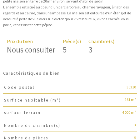
petite maison en terre de 20m² environ, servant d'abri de jardin.
L'ensemble est situé au coeur d'un parc arboré au charme ravageur, à l'abri des
regards et au calme, dans une impasse. La maison est entourée d'un étang et de
verdure à perte de vue alors si le dicton 'pour vivre heureux, vivons cachés' vous
Prix du bien
Pièce(s)
Chambre(s)
Nous consulter
5
3
Caractéristiques du bien
35310
Code postal
Caractéristiques
Valeurs
161 m²
Surface habitable (m²)
4 000 m²
surface terrain
3
Nombre de chambre(s)
5
Nombre de pièces