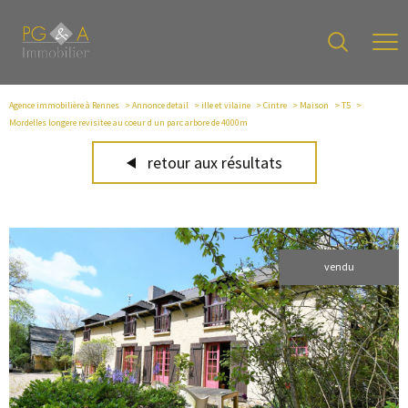
Agence immobilière à Rennes
Annonce detail
ille et vilaine
Cintre
Maison
T5
Mordelles longere revisitee au coeur d un parc arbore de 4000m
retour aux résultats
vendu