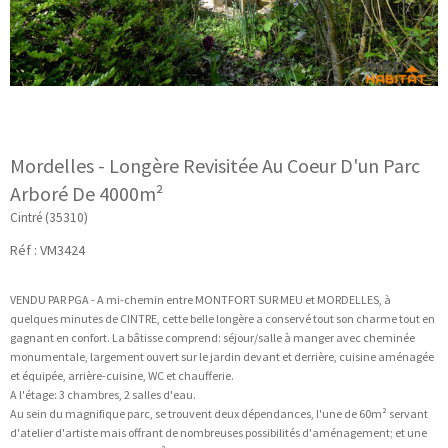
Mordelles - Longère Revisitée Au Coeur D'un Parc
Arboré De 4000m²
Cintré (35310)
Réf : VM3424
VENDU PAR PGA - A mi-chemin entre MONTFORT SUR MEU et MORDELLES, à
quelques minutes de CINTRE, cette belle longère a conservé tout son charme tout en
gagnant en confort. La bâtisse comprend: séjour/salle à manger avec cheminée
monumentale, largement ouvert sur le jardin devant et derrière, cuisine aménagée
et équipée, arrière-cuisine, WC et chaufferie.
A l'étage: 3 chambres, 2 salles d'eau.
Au sein du magnifique parc, se trouvent deux dépendances, l'une de 60m² servant
d'atelier d'artiste mais offrant de nombreuses possibilités d'aménagement; et une