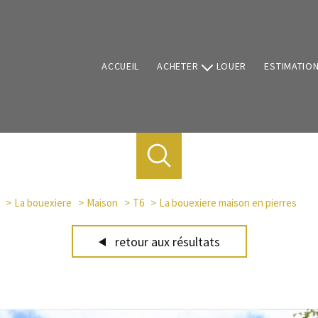
ACCUEIL
ACHETER
LOUER
ESTIMATIO
Vente de biens
Programmes neufs
La bouexiere
Maison
T6
La bouexiere maison en pierres
retour aux résultats