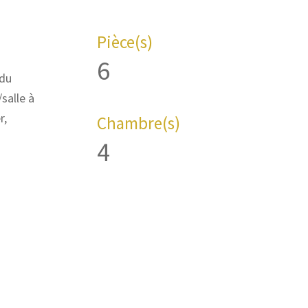
Pièce(s)
6
 du
salle à
r,
Chambre(s)
4