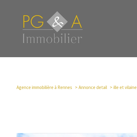
Agence immobilière à Rennes
Annonce detail
ille et vilaine