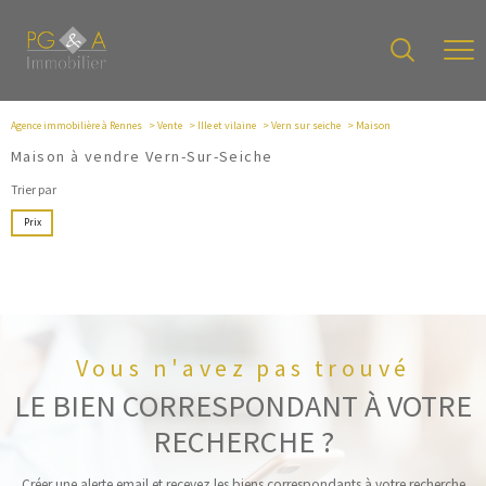
Agence immobilière à Rennes
Vente
Ille et vilaine
Vern sur seiche
Maison
Maison à vendre Vern-Sur-Seiche
Trier par
Prix
Vous n'avez pas trouvé
LE BIEN CORRESPONDANT À VOTRE
RECHERCHE ?
Créer une alerte email et recevez les biens correspondants à votre recherche