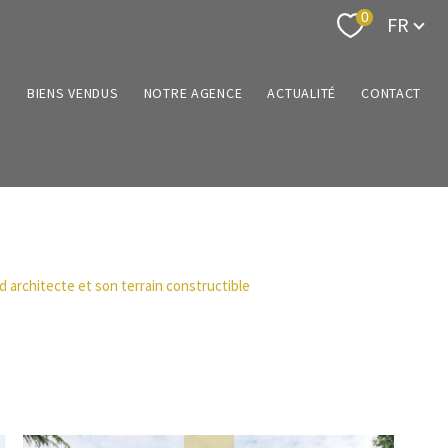
Langue
0
FR
N
BIENS VENDUS
NOTRE AGENCE
ACTUALITÉ
CONTACT
d architecte et son terrain constructible