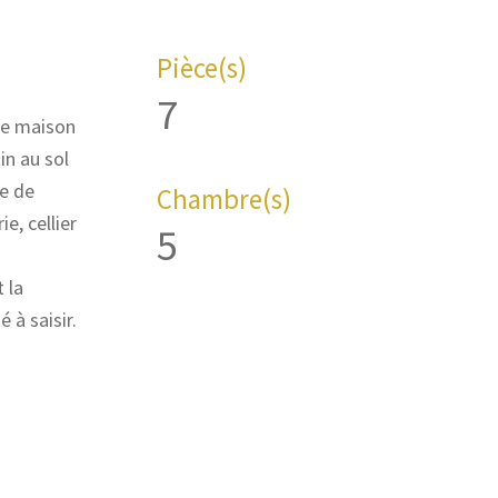
Pièce(s)
7
te maison
in au sol
le de
Chambre(s)
e, cellier
5
 la