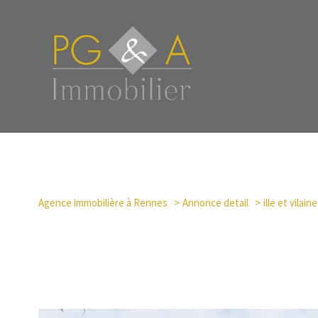
Agence immobilière à Rennes
Annonce detail
ille et vilaine