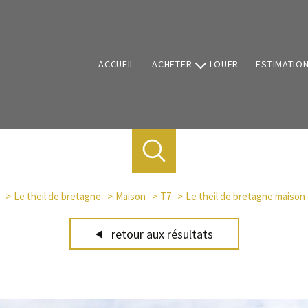
ACCUEIL
ACHETER
LOUER
ESTIMATIO
Vente de biens
Programmes neufs
Le theil de bretagne
Maison
T7
Le theil de bretagne maison 
retour aux résultats