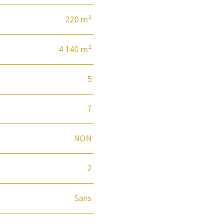
220 m²
4 140 m²
5
7
NON
2
Sans