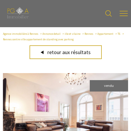
Agence immobilière à Rennes
Annonce detail
ille et vilaine
Rennes
Appartement
T6
Rennes centre ville appartement de standing avec parking
retour aux résultats
vendu