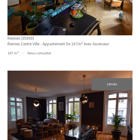
Rennes (35000)
Rennes Centre Ville - Appartement De 167m² Avec Ascenseur
167 m²
-
Nous consulter
vendu
voir le bien