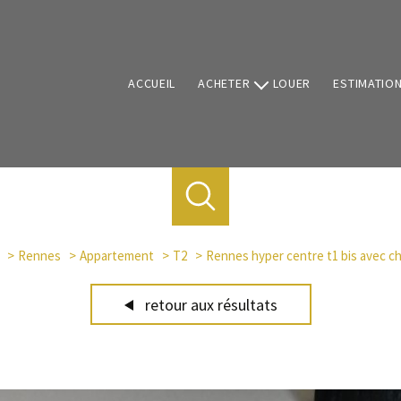
ACCUEIL
ACHETER
LOUER
ESTIMATIO
Vente de biens
Programmes neufs
Rennes
Appartement
T2
Rennes hyper centre t1 bis avec 
retour aux résultats