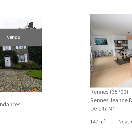
vendu
Rennes (35700)
Rennes Jeanne D'
endances
De 147 M²
147 m²
-
Nous 