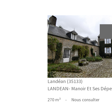
voir le bien
Landéan (35133)
LANDEAN- Manoir Et Ses Dép
270 m²
-
Nous consulter