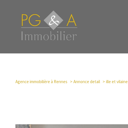
Agence immobilière à Rennes
Annonce detail
ille et vilaine