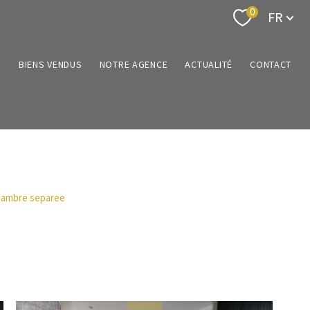
Langue
0
FR
N
BIENS VENDUS
NOTRE AGENCE
ACTUALITÉ
CONTACT
chambre separee