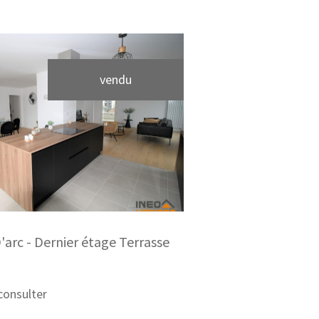
vendu
voir le bien
arc - Dernier étage Terrasse
consulter