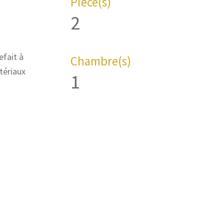
Pièce(s)
2
fait à
Chambre(s)
tériaux
1