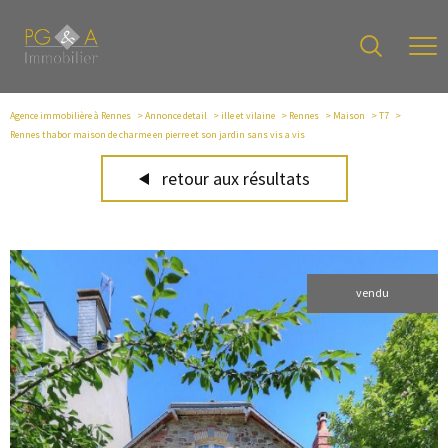
Agence immobilière à Rennes
Annonce detail
ille et vilaine
Rennes
Maison
T7
Rennes thabor maison de charme en pierre et son jardin sans vis a vis
retour aux résultats
vendu