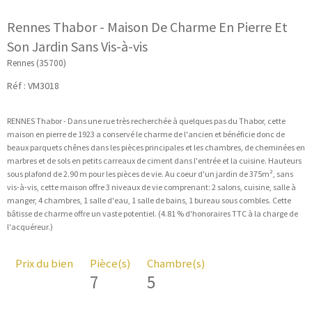
Rennes Thabor - Maison De Charme En Pierre Et
Son Jardin Sans Vis-à-vis
Rennes (35700)
Réf : VM3018
RENNES Thabor - Dans une rue très recherchée à quelques pas du Thabor, cette
maison en pierre de 1923 a conservé le charme de l'ancien et bénéficie donc de
beaux parquets chênes dans les pièces principales et les chambres, de cheminées en
marbres et de sols en petits carreaux de ciment dans l'entrée et la cuisine. Hauteurs
sous plafond de 2.90 m pour les pièces de vie. Au coeur d'un jardin de 375m², sans
vis-à-vis, cette maison offre 3 niveaux de vie comprenant: 2 salons, cuisine, salle à
manger, 4 chambres, 1 salle d'eau, 1 salle de bains, 1 bureau sous combles. Cette
bâtisse de charme offre un vaste potentiel. (4.81 % d'honoraires TTC à la charge de
Prix du bien
Pièce(s)
Chambre(s)
7
5